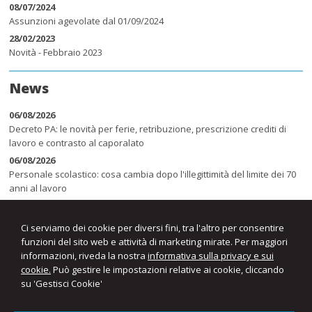
08/07/2024
Assunzioni agevolate dal 01/09/2024
28/02/2023
Novità - Febbraio 2023
News
06/08/2026
Decreto PA: le novità per ferie, retribuzione, prescrizione crediti di
lavoro e contrasto al caporalato
06/08/2026
Personale scolastico: cosa cambia dopo l'illegittimità del limite dei 70
anni al lavoro
06/08/2026
Accordo sulla rappresentanza datoriale: primi criteri per individuare il
Ci serviamo dei cookie per diversi fini, tra l'altro per consentire
CCNL di riferimento
funzioni del sito web e attività di marketing mirate. Per maggiori
informazioni, riveda la nostra
informativa sulla privacy e sui
cookie.
Può gestire le impostazioni relative ai cookie, cliccando
su 'Gestisci Cookie'